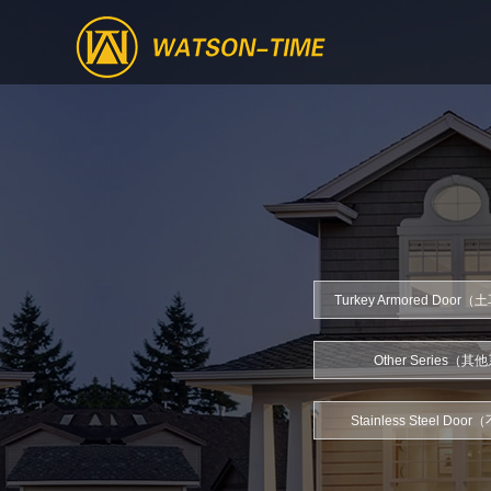
Turkey Armored Doo
Other Series（
Stainless Steel Do