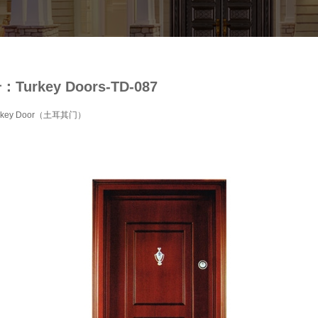
urkey Doors-TD-087
key Door（土耳其门）